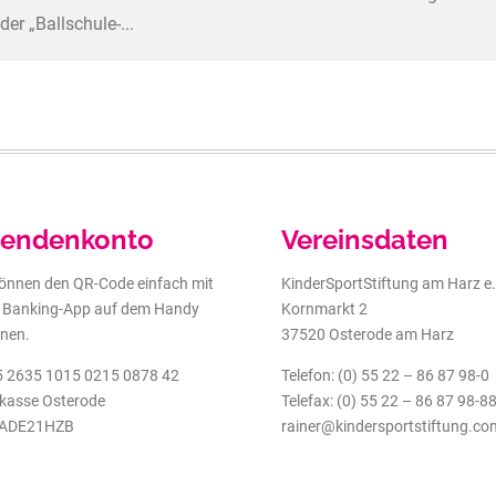
er „Ballschule-...
endenkonto
Vereinsdaten
können den QR-Code einfach mit
KinderSportStiftung am Harz e.
r Banking-App auf dem Handy
Kornmarkt 2
nen.
37520 Osterode am Harz
 2635 1015 0215 0878 42
Telefon: (0) 55 22 – 86 87 98-0
kasse Osterode
Telefax: (0) 55 22 – 86 87 98-8
ADE21HZB
rainer@kindersportstiftung.co