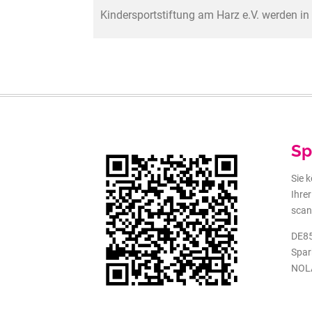
Kindersportstiftung am Harz e.V. werden in d
Sp
Sie 
Ihre
scan
DE85
Spar
NOL