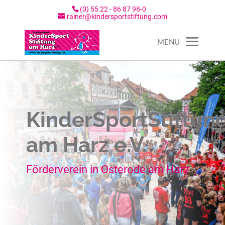
(0) 55 22 - 86 87 98-0
rainer@kindersportstiftung.com
KinderSportStiftun
am Harz e.V.
Förderverein in Osterode am Harz