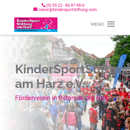
(0) 55 22 - 86 87 98-0
rainer@kindersportstiftung.com
KinderSportStiftun
am Harz e.V.
Förderverein in Osterode am Harz