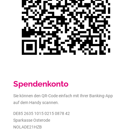
Spendenkonto
Sie können den QR-Code einfach mit Ihrer Banking-App
auf dem Handy scannen.
DE85 2635 1015 0215 0878 42
Sparkasse Osterode
NOLADE21HZB