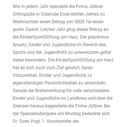
Wie
in
jedem
Jahr
spendete
die
Firma
Jüttner
Orthopädie
in
Osterode
Ende
letzten
Jahres
zu
Weihnachten
einen
Betr
ag
von
500€
für
einen
guten
Zweck.
Letztes
Jahr
ging
dieser
Betrag
an
die
KinderSportStiftung
am
Harz.
Der
präventive
Ansatz,
Kinder
und
Jugendliche
im
Bereich
des
Sports
und
der
Jugendhilfe
zu
unterstützen
gefiel
dabei
besonders.
Die
KinderSportStiftung
am
Harz
hat
es
sich
auch
zum
Ziel
gesetzt,
daran
mitzuwirken,
Kinder
und
Jugendliche
zu
eigenständigen
Persönlichkeiten
zu
entwickeln.
Gerade
die
Breitenwirkung
für
viele
verschiedene
Kinder
und
Jugendliche
im
Landkreis
und über die
Grenzen hinaus begeisterte die Firma Jüttner.
Bei
der
Spendenübergabe
am
Montag
bedankte
sich
Dr.
Sven
Vogt,
1.
Vorsitzender
der